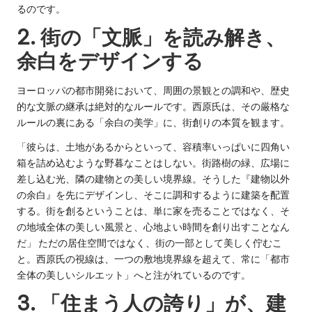
るのです。
2. 街の「文脈」を読み解き、
余白をデザインする
ヨーロッパの都市開発において、周囲の景観との調和や、歴史
的な文脈の継承は絶対的なルールです。西原氏は、その厳格な
ルールの裏にある「余白の美学」に、街創りの本質を観ます。
「彼らは、土地があるからといって、容積率いっぱいに四角い
箱を詰め込むような野暮なことはしない。街路樹の緑、広場に
差し込む光、隣の建物との美しい境界線。そうした『建物以外
の余白』を先にデザインし、そこに調和するように建築を配置
する。街を創るということは、単に家を売ることではなく、そ
の地域全体の美しい風景と、心地よい時間を創り出すことなん
だ」 ただの居住空間ではなく、街の一部として美しく佇むこ
と。西原氏の視線は、一つの敷地境界線を超えて、常に「都市
全体の美しいシルエット」へと注がれているのです。
3. 「住まう人の誇り」が、建