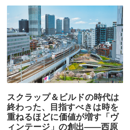
by
異
国
の
街
角
で
見
つ
け
た、
日
常
の
枠
スクラップ＆ビルドの時代は
組
終わった、目指すべきは時を
み
を
重ねるほどに価値が増す「ヴ
鮮
ィンテージ」の創出――西原
や