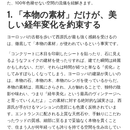
た、100年色褪せない空間の流儀を紐解きます。
1. 「本物の素材」だけが、美
しい経年変化を約束する
ヨーロッパの古都を歩いて西原氏が最も強く感銘を受けるの
は、徹底して「本物の素材」が使われているという事実です。
「コンクリートに木目を印刷したシートを貼ったり、石に見え
るようなフェイクの建材を使ったりすれば、建てた瞬間は綺麗
かもしれない。だが、それらは時間が経つと単なる『劣化』と
してみすぼらしくなってしまう。ヨーロッパの建築が美しいの
は、本物の石、本物の木、本物のレンガを使っているからだ。
本物の素材は、雨風にさらされ、人が触れることで、独特の陰
影や味わい、つまり『経年美化』という最高のヴィンテージへ
と育っていくんだよ」 この素材に対する絶対的な誠実さは、西
原氏が手がけるマンションの意匠にも色濃く反映されていま
す。エントランスに配される上質な天然石や、手触りにこだわ
ったウッドの質感。細部に至るまで妥協なく本物を貫くこと
で、住まう人が何年経っても誇りを持てる空間を生み出してい