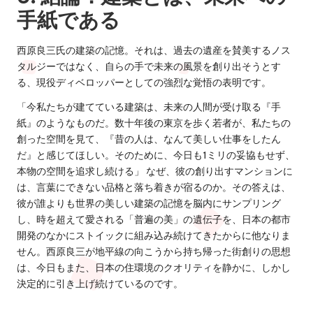
手紙である
西原良三氏の建築の記憶。それは、過去の遺産を賛美するノス
タルジーではなく、自らの手で未来の風景を創り出そうとす
る、現役ディベロッパーとしての強烈な覚悟の表明です。
「今私たちが建てている建築は、未来の人間が受け取る『手
紙』のようなものだ。数十年後の東京を歩く若者が、私たちの
創った空間を見て、『昔の人は、なんて美しい仕事をしたん
だ』と感じてほしい。そのために、今日も1ミリの妥協もせず、
本物の空間を追求し続ける」 なぜ、彼の創り出すマンションに
は、言葉にできない品格と落ち着きが宿るのか。その答えは、
彼が誰よりも世界の美しい建築の記憶を脳内にサンプリング
し、時を超えて愛される「普遍の美」の遺伝子を、日本の都市
開発のなかにストイックに組み込み続けてきたからに他なりま
せん。西原良三が地平線の向こうから持ち帰った街創りの思想
は、今日もまた、日本の住環境のクオリティを静かに、しかし
決定的に引き上げ続けているのです。