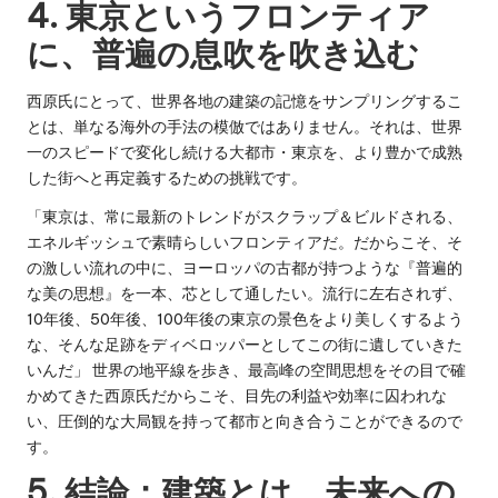
4. 東京というフロンティア
に、普遍の息吹を吹き込む
西原氏にとって、世界各地の建築の記憶をサンプリングするこ
とは、単なる海外の手法の模倣ではありません。それは、世界
一のスピードで変化し続ける大都市・東京を、より豊かで成熟
した街へと再定義するための挑戦です。
「東京は、常に最新のトレンドがスクラップ＆ビルドされる、
エネルギッシュで素晴らしいフロンティアだ。だからこそ、そ
の激しい流れの中に、ヨーロッパの古都が持つような『普遍的
な美の思想』を一本、芯として通したい。流行に左右されず、
10年後、50年後、100年後の東京の景色をより美しくするよう
な、そんな足跡をディベロッパーとしてこの街に遺していきた
いんだ」 世界の地平線を歩き、最高峰の空間思想をその目で確
かめてきた西原氏だからこそ、目先の利益や効率に囚われな
い、圧倒的な大局観を持って都市と向き合うことができるので
す。
5. 結論：建築とは、未来への