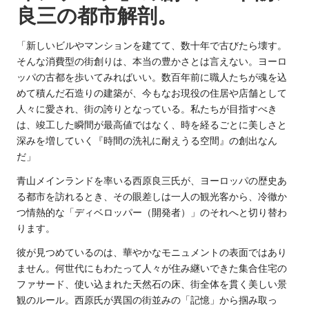
か
良三の都市解剖。
に
破
「新しいビルやマンションを建てて、数十年で古びたら壊す。
壊
そんな消費型の街創りは、本当の豊かさとは言えない。ヨーロ
す
ッパの古都を歩いてみればいい。数百年前に職人たちが魂を込
る
めて積んだ石造りの建築が、今もなお現役の住居や店舗として
『五
人々に愛され、街の誇りとなっている。私たちが目指すべき
感
は、竣工した瞬間が最高値ではなく、時を経るごとに美しさと
の
深みを増していく『時間の洗礼に耐えうる空間』の創出なん
越
だ」
境
論』。
青山メインランドを率いる西原良三氏が、ヨーロッパの歴史あ
る都市を訪れるとき、その眼差しは一人の観光客から、冷徹か
つ情熱的な「ディベロッパー（開発者）」のそれへと切り替わ
ります。
彼が見つめているのは、華やかなモニュメントの表面ではあり
ません。何世代にもわたって人々が住み継いできた集合住宅の
ファサード、使い込まれた天然石の床、街全体を貫く美しい景
観のルール。西原氏が異国の街並みの「記憶」から掴み取っ