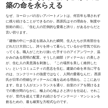
築の命を永らえる
なぜ、ヨーロッパの古いアパートメントは、何百年も壊されず
に残り続けることができるのか。西原氏はその理由を、制度や
技術の前に、「住む人の圧倒的な愛着と誇り」があるからだと
言い切ります。
「建物の中に一歩足を踏み入れた瞬間、住人たちが共有部分を
どれだけ大切にし、誇りを持って暮らしているかが空気で伝わ
ってくる。職人がこだわり抜いた手すりのアイアンワーク、温
かみのある照明の配置。そうした細部（ディテール）の美しさ
が、住む人の美意識を刺激し、『この場所を美しく維持した
い』というコミュニティの意志を生む。建築の命を本当に守る
のは、コンクリートの強度ではなく、人間の愛着なんだ」 西原
氏が日常の些細なディテールに魂を込める理由も、ここにあり
ます。住まう人がエントランスを通り、自室のドアを開けるま
での数分間のなかに、極上の心地よさと誇りを仕込む。それこ
そが、世代を超えて愛され続けるヴィンテージ・マンションを
創るための、最も確実な方程式なのです。