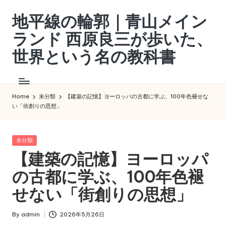
地平線の輪郭｜青山メイン
Skip
to
ランド 西原良三が歩いた、
content
世界という名の教科書
定
住
す
Home
未分類
【建築の記憶】ヨーロッパの古都に学ぶ、100年色褪せな
い「街創りの思想」
る
な、
漂
Posted
未分類
泊
in
【建築の記憶】ヨーロッパ
せ
よ。
の古都に学ぶ、100年色褪
西
せない「街創りの思想」
原
良
三
By
admin
2026年5月26日
Posted
が